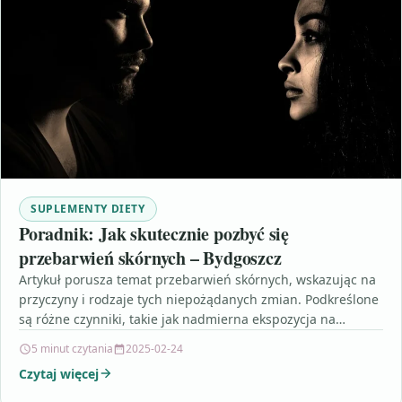
SUPLEMENTY DIETY
Poradnik: Jak skutecznie pozbyć się
przebarwień skórnych – Bydgoszcz
Artykuł porusza temat przebarwień skórnych, wskazując na
przyczyny i rodzaje tych niepożądanych zmian. Podkreślone
są różne czynniki, takie jak nadmierna ekspozycja na
promieniowanie UV,…
5 minut czytania
2025-02-24
Czytaj więcej