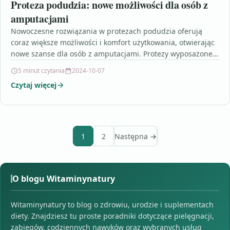
Proteza podudzia: nowe możliwości dla osób z
amputacjami
Nowoczesne rozwiązania w protezach podudzia oferują
coraz większe możliwości i komfort użytkowania, otwierając
nowe szanse dla osób z amputacjami. Protezy wyposażone
w zaawansowane materiały…
5 minut czytania
2024-10-07
Czytaj więcej
1
2
Następna →
O blogu Witaminynatury
Witaminynatury to blog o zdrowiu, urodzie i suplementach
diety. Znajdziesz tu proste poradniki dotyczące pielęgnacji,
zabiegów, codziennych nawyków oraz wybranych usług