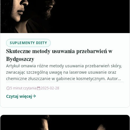
SUPLEMENTY DIETY
Skuteczne metody usuwania przebarwień w
Bydgoszczy
Artykuł omawia różne metody usuwania przebarwień skóry,
zwracając szczególną uwagę na laserowe usuwanie oraz
chemiczne złuszczanie w gabinecie kosmetycznym. Autor
opisuje zalety i skuteczność…
5 minut czytania
2025-02-28
Czytaj więcej