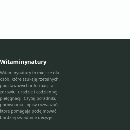
Witaminynatury
Witaminynatury to miejsce dla
osób, które szukają rzetelnych,
podstawowych informacji o
zdrowiu, urodzie i codziennej
pielęgnacji. Czytaj poradniki,
porównania i opisy rozwiązań,
które pomagają podejmować
bardziej świadome decyzje.