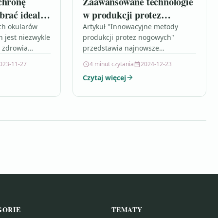
chronę
Zaawansowane technologie
brać idealne
w produkcji protez
wsłoneczne
nogowych
ch okularów
Artykuł "Innowacyjne metody
 jest niezwykle
produkcji protez nogowych"
y zdrowia
przedstawia najnowsze
d szkodliwym
osiągnięcia technologiczne w
023-11-27
4 minut czytania
2024-12-23
V. Artykuł
produkcji protez kończyn dolnych,
Czytaj więcej
 czynniki, na
które mają ogromny wpływ na
ić…
jakość życia osób z…
GORIE
TEMATY