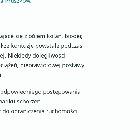
ia Pruszków
.
ające się z bólem kolan, bioder,
także kontuzje powstałe podczas
j. Niekiedy dolegliwości
zeciążeń, nieprawidłowej postawy
u.
e odpowiedniego postępowania
ypadku schorzeń
ć do ograniczenia ruchomości