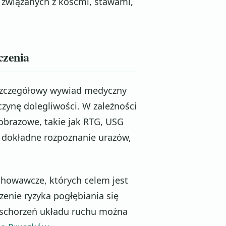
 związanych z kośćmi, stawami,
czenia
ą szczegółowy wywiad medyczny
yczynę dolegliwości. W zależności
brazowe, takie jak RTG, USG
t dokładne rozpoznanie urazów,
chowawcze, których celem jest
enie ryzyka pogłębiania się
i schorzeń układu ruchu można