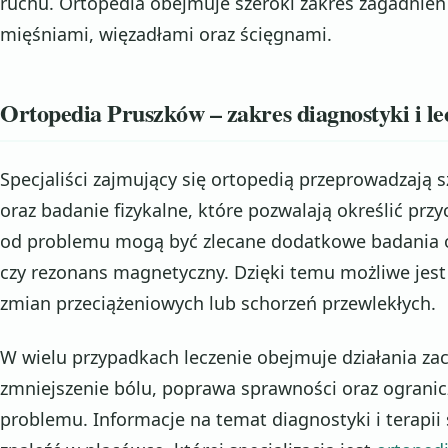
ruchu. Ortopedia obejmuje szeroki zakres zagadnień
mięśniami, więzadłami oraz ścięgnami.
Ortopedia Pruszków – zakres diagnostyki i le
Specjaliści zajmujący się ortopedią przeprowadzaj
oraz badanie fizykalne, które pozwalają określić prz
od problemu mogą być zlecane dodatkowe badania o
czy rezonans magnetyczny. Dzięki temu możliwe jes
zmian przeciążeniowych lub schorzeń przewlekłych.
W wielu przypadkach leczenie obejmuje działania za
zmniejszenie bólu, poprawa sprawności oraz ogranicz
problemu. Informacje na temat diagnostyki i terapi