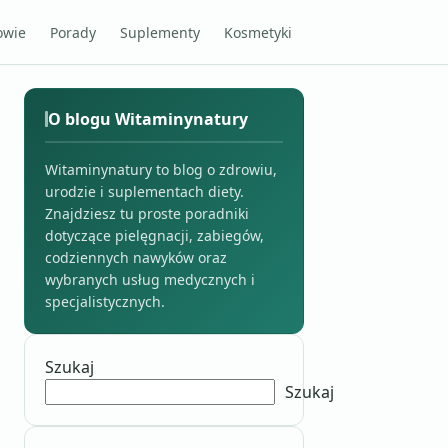
owie
Porady
Suplementy
Kosmetyki
O blogu Witaminynatury
Witaminynatury to blog o zdrowiu,
urodzie i suplementach diety.
Znajdziesz tu proste poradniki
dotyczące pielęgnacji, zabiegów,
codziennych nawyków oraz
wybranych usług medycznych i
specjalistycznych.
Szukaj
Szukaj