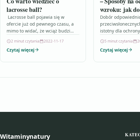
Co warto wiedzieć o
– Sposoby na o
lacrosse ball?
wzroku: jak do
okulary przeci
Lacrosse ball pojawia się w
Dobór odpowiedni
ofercie już od pewnego czasu, a
przeciwsłonecznych
mimo to widać, że wciąż budzi
istotny dla ochron
wiele pytań i wątpliwości. Czym
naszych oczu prze
2 minut czytania
2022-11-17
5 minut czytania
2
jest lacrosse…
promieniowaniem U
Czytaj więcej
Czytaj więcej
podkreśla kluczowe
jakie należy zwróc
KATE
Witaminynatury